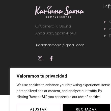
In
S
C/Carrera 7, Osuna,
A
Andalucia, Spain 41640
D
karinnasaona@gmail.com
Valoramos tu privacidad
We use cookies to enhance your browsing experience, serve
personalized ads or content, and analyze our traffic. By
clicking "Accept All", you consent to our use of cookies.
AJUSTAR
RECHAZAR