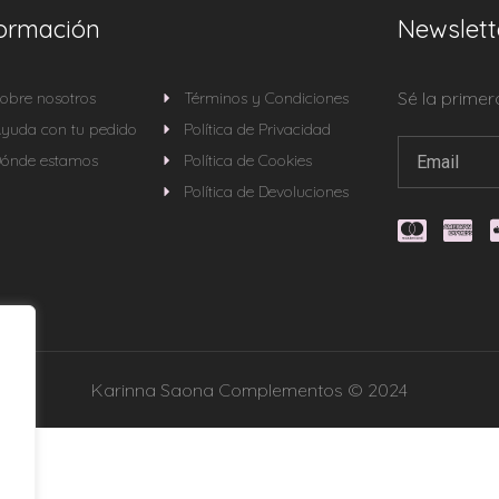
formación
Newslett
Sé la prime
obre nosotros
Términos y Condiciones
yuda con tu pedido
Política de Privacidad
ónde estamos
Política de Cookies
Política de Devoluciones
Karinna Saona Complementos © 2024