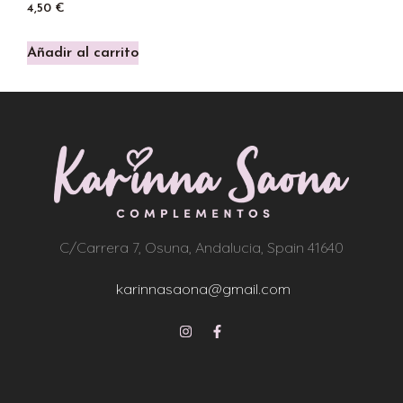
4,50
€
Añadir al carrito
C/Carrera 7, Osuna, Andalucia, Spain 41640
karinnasaona@gmail.com