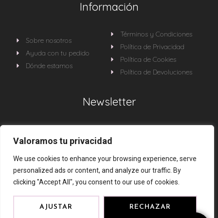
Información
Términos y Condiciones
Sobre nosotros
Política de Privacidad
Ayuda con tu pedido
Política de Cookies
Dónde estamos
Política de Devoluciones
Newsletter
Sé la primera en enterarte de todas nuestras
Valoramos tu privacidad
novedades
We use cookies to enhance your browsing experience, serve
personalized ads or content, and analyze our traffic. By
clicking "Accept All", you consent to our use of cookies.
AJUSTAR
RECHAZAR