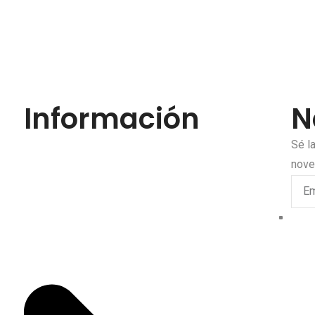
Información
N
Sé l
nov