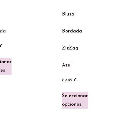
Blusa
ada
Bordada
€
ZizZag
ionar
Azul
nes
69,95
€
Seleccionar
opciones