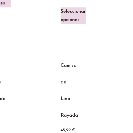
nes
Seleccionar
opciones
Camisa
s
de
ada
Lino
a
Rayada
€
45,99
€