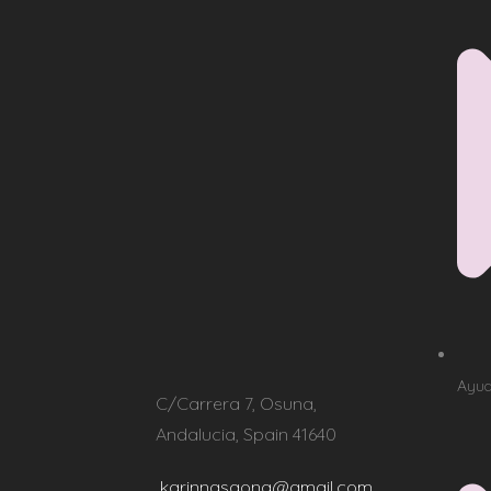
Ayud
C/Carrera 7, Osuna,
Andalucia, Spain 41640
karinnasaona@gmail.com