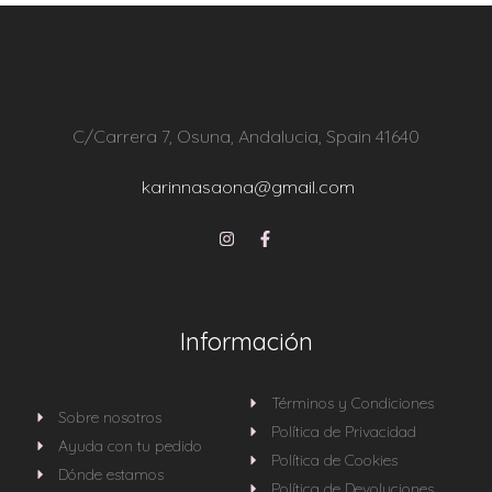
C/Carrera 7, Osuna, Andalucia, Spain 41640
karinnasaona@gmail.com
Información
Términos y Condiciones
Sobre nosotros
Política de Privacidad
Ayuda con tu pedido
Política de Cookies
Dónde estamos
Política de Devoluciones