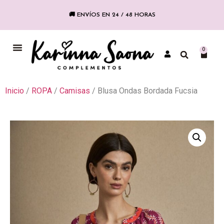
🚚 ENVÍOS EN 24 / 48 HORAS
COLECCIÓN FLAMENCA
0
Inicio
/
ROPA
/
Camisas
/ Blusa Ondas Bordada Fucsia