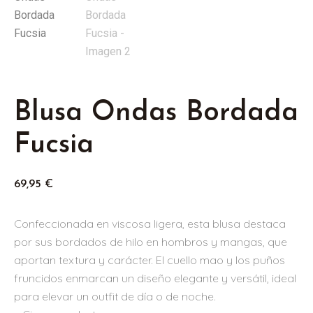
Blusa Ondas Bordada
Fucsia
69,95
€
Confeccionada en viscosa ligera, esta blusa destaca
por sus bordados de hilo en hombros y mangas, que
aportan textura y carácter. El cuello mao y los puños
fruncidos enmarcan un diseño elegante y versátil, ideal
para elevar un outfit de día o de noche.