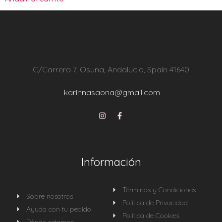
C/Carrera 7, Osuna, Andalucia, Spain 41640
karinnasaona@gmail.com
Información
Términos y Condiciones
Sobre nosotros
Política de Privacidad
Ayuda con tu pedido
Política de Cookies
Dónde estamos