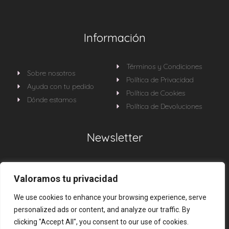
Información
Términos y Condiciones
Sobre nosotros
Política de Privacidad
Ayuda con tu pedido
Política de Cookies
Dónde estamos
Política de Devoluciones
Newsletter
Sé la primera en enterarte de todas nuestras
Valoramos tu privacidad
novedades
We use cookies to enhance your browsing experience, serve
personalized ads or content, and analyze our traffic. By
clicking "Accept All", you consent to our use of cookies.