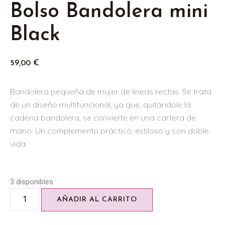
Bolso Bandolera mini
Black
59,00
€
Bandolera pequeña de mujer de líneas rectas. Se trata
de un diseño multifuncional, ya que, quitándole la
cadena bandolera, se convierte en una cartera de
mano. Un complemento práctico, estiloso y con doble
vida.
3 disponibles
AÑADIR AL CARRITO