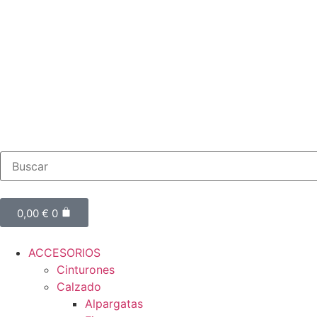
0,00
€
0
ACCESORIOS
Cinturones
Calzado
Alpargatas