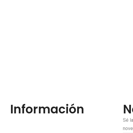
Información
N
Sé l
nov