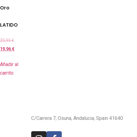
Oro
LATIDO
25,95
€
19,96
€
Añadir al
carrito
C/Carrera 7, Osuna, Andalucia, Spain 41640
karinnasaona@gmail.com