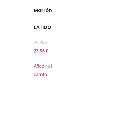
Marrón
LATIDO
29,95
€
23,96
€
Añadir al
carrito