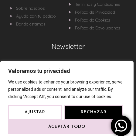
Términos y Condiciones
Sobre nosotros
Política de Privacidad
Ayuda con tu pedido
Política de Cookies
Dónde estamos
Política de Devoluciones
Newsletter
Sé la primera en enterarte de todas nuestras
Valoramos tu privacidad
novedades
We use cookies to enhance your browsing experience, serve
personalized ads or content, and analyze our traffic. By
clicking "Accept All", you consent to our use of cookies.
AJUSTAR
RECHAZAR
ACEPTAR TODO
Karinna Saona Complementos © 2024