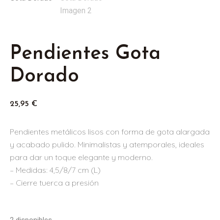
Pendientes Gota
Dorado
25,95
€
Pendientes metálicos lisos con forma de gota alargada
y acabado pulido. Minimalistas y atemporales, ideales
para dar un toque elegante y moderno.
– Medidas: 4,5/8/7 cm (L)
– Cierre tuerca a presión