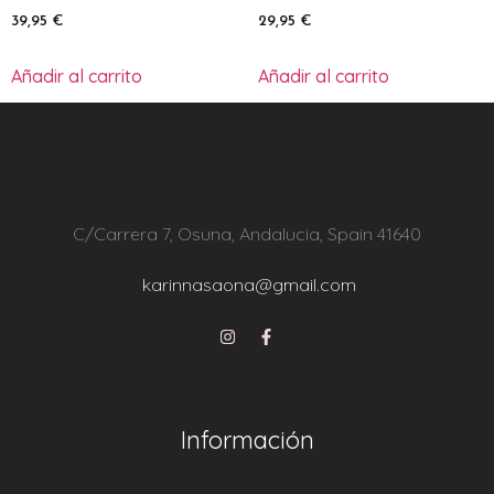
39,95
€
29,95
€
Añadir al carrito
Añadir al carrito
C/Carrera 7, Osuna, Andalucia, Spain 41640
karinnasaona@gmail.com
Información